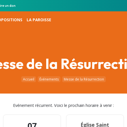
ire un don
OPOSITIONS
LA PAROISSE
sse de la Résurrect
Accueil
Événements
Messe de la Résurrection
Evénement récurrent. Voici le prochain horaire à venir :
07
Église Saint