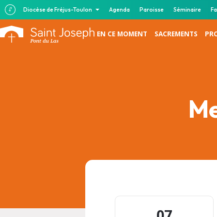
Diocèse de Fréjus-Toulon
Agenda
Paroisse
Séminaire
Fa
EN CE MOMENT
SACREMENTS
PR
Me
07