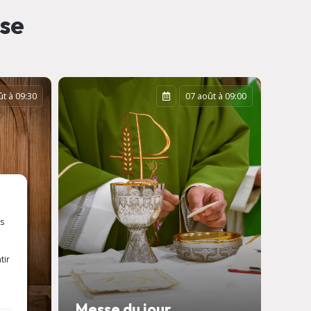
sse
t à 09:30
07 août à 09:00
es
tir
Mis
Messe du jour
d’é