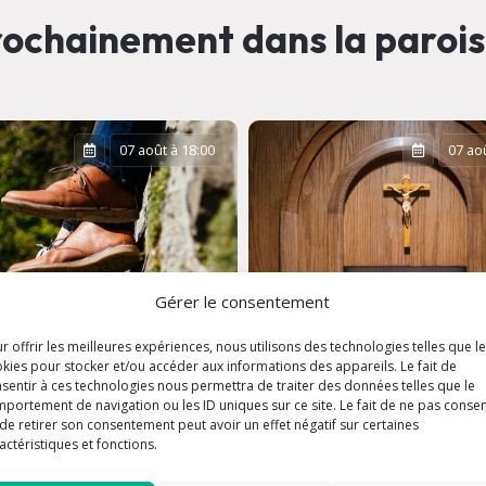
ochainement dans la paroi
07 août à 18:00
07 aoû
Gérer le consentement
r offrir les meilleures expériences, nous utilisons des technologies telles que l
kies pour stocker et/ou accéder aux informations des appareils. Le fait de
sentir à ces technologies nous permettra de traiter des données telles que le
portement de navigation ou les ID uniques sur ce site. Le fait de ne pas consen
de retirer son consentement peut avoir un effet négatif sur certaines
actéristiques et fonctions.
nerie collège-
e
Confessions