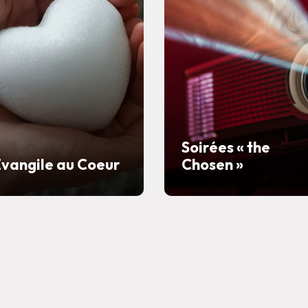
Soirées « the
vangile au Coeur
Chosen »