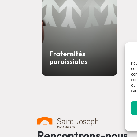
Fraternités
paroissiales
Pou
coo
con
com
ou 
car
Rencontrons-nous