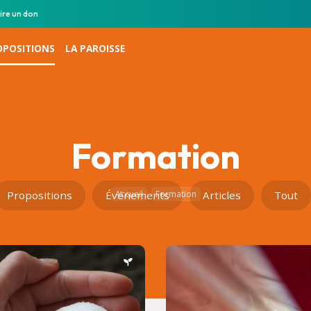
ire un don
OPOSITIONS
LA PAROISSE
Formation
Propositions
Événements
Accueil
Formation
Articles
Tout