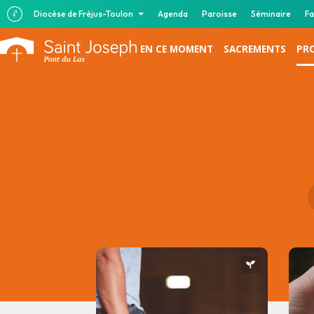
Diocèse de Fréjus-Toulon
Agenda
Paroisse
Séminaire
Fa
EN CE MOMENT
SACREMENTS
PR