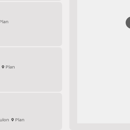
Plan
n
Plan
oulon
Plan