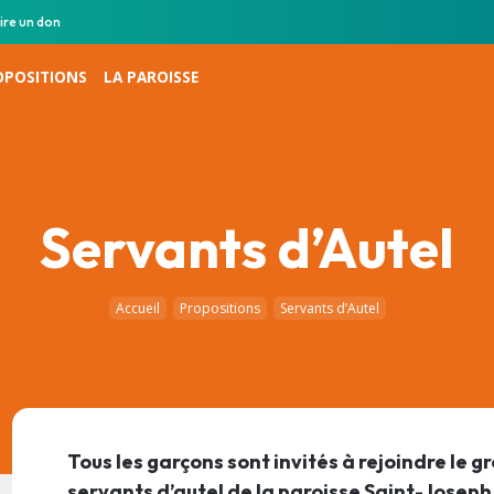
ire un don
OPOSITIONS
LA PAROISSE
Servants d’Autel
Accueil
Propositions
Servants d’Autel
Tous les garçons sont invités à rejoindre le g
servants d’autel de la paroisse Saint-Joseph