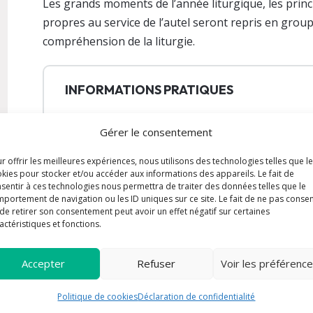
Les grands moments de l’année liturgique, les princ
propres au service de l’autel seront repris en grou
compréhension de la liturgie.
INFORMATIONS PRATIQUES
Contact :
Paroisse Saint-Joseph
Gérer le consentement
Email :
paroisse.st.joseph@gmail.com
r offrir les meilleures expériences, nous utilisons des technologies telles que l
Téléphone :
04 94 24 55 08
kies pour stocker et/ou accéder aux informations des appareils. Le fait de
sentir à ces technologies nous permettra de traiter des données telles que le
portement de navigation ou les ID uniques sur ce site. Le fait de ne pas consen
de retirer son consentement peut avoir un effet négatif sur certaines
actéristiques et fonctions.
Accepter
Refuser
Voir les préférenc
Politique de cookies
Déclaration de confidentialité