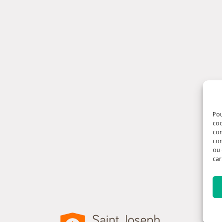
Pou
coo
con
com
ou 
car