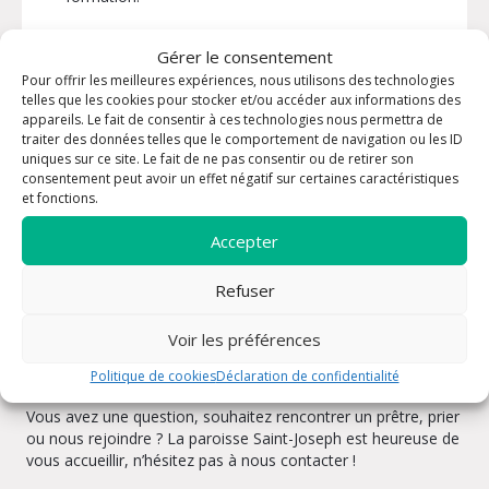
Gérer le consentement
INFORMATIONS PRATIQUES
Pour offrir les meilleures expériences, nous utilisons des technologies
telles que les cookies pour stocker et/ou accéder aux informations des
Contact :
Dorothée Liger Belair
appareils. Le fait de consentir à ces technologies nous permettra de
traiter des données telles que le comportement de navigation ou les ID
Téléphone :
04 94 24 55 08
uniques sur ce site. Le fait de ne pas consentir ou de retirer son
consentement peut avoir un effet négatif sur certaines caractéristiques
et fonctions.
Accepter
Refuser
Voir les préférences
Rencontrons-nous
Politique de cookies
Déclaration de confidentialité
Vous avez une question, souhaitez rencontrer un prêtre, prier
ou nous rejoindre ? La paroisse Saint-Joseph est heureuse de
vous accueillir, n’hésitez pas à nous contacter !