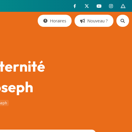
Horaires
Nouveau ?
ternité
oseph
oseph