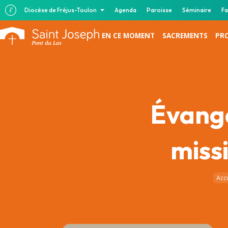
Diocèse de Fréjus-Toulon
Agenda
Paroisse
Séminaire
Fa
EN CE MOMENT
SACREMENTS
PR
Évangé
miss
Accu