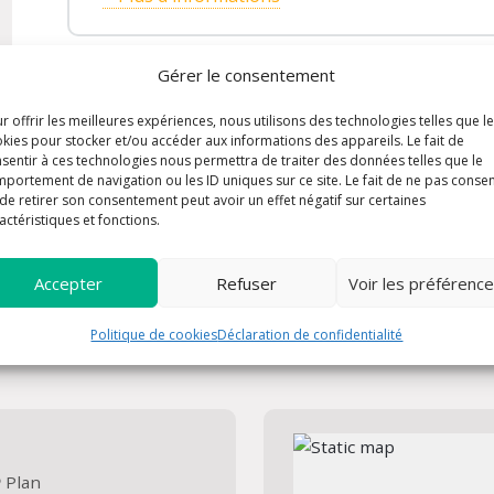
Gérer le consentement
r offrir les meilleures expériences, nous utilisons des technologies telles que l
kies pour stocker et/ou accéder aux informations des appareils. Le fait de
sentir à ces technologies nous permettra de traiter des données telles que le
portement de navigation ou les ID uniques sur ce site. Le fait de ne pas consen
de retirer son consentement peut avoir un effet négatif sur certaines
actéristiques et fonctions.
Accepter
Refuser
Voir les préférenc
er un prêtre, prier ou nous
Politique de cookies
Déclaration de confidentialité
reuse de vous accueillir,
Plan