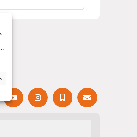
es
tir
es