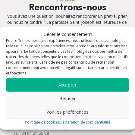
Rencontrons-nous
Vous avez une question, souhaitez rencontrer un prêtre, prier
ou nous rejoindre ? La paroisse Saint-Joseph est heureuse de
vous accueillir, n’hésitez pas à nous contacter !
Gérer le consentement
Pour offrir les meilleures expériences, nous utilisons des technologies
telles que les cookies pour stocker et/ou accéder aux informations des
appareils. Le fait de consentir à ces technologies nous permettra de
traiter des données telles que le comportement de navigation ou les ID
Église Saint Joseph
uniques sur ce site. Le fait de ne pas consentir ou de retirer son
consentement peut avoir un effet négatif sur certaines caractéristiques
Adresse : 51 Rue Bossuet 83200 Toulon
Plan
et fonctions.
Email : paroisse.st.joseph@gmail.com
Tel : 04 94 24 55 08
Accepter
Horaires : Du lundi au samedi entre 10h et 12h et entre 15h
et 17h
Refuser
Voir les préférences
La Bastide (presbytère)
Adresse : 29 Rue Sagnes 83200 Toulon
Plan
Politique de cookies
Déclaration de confidentialité
Email : paroisse.st.joseph@gmail.com
Tel : 04 94 24 55 08