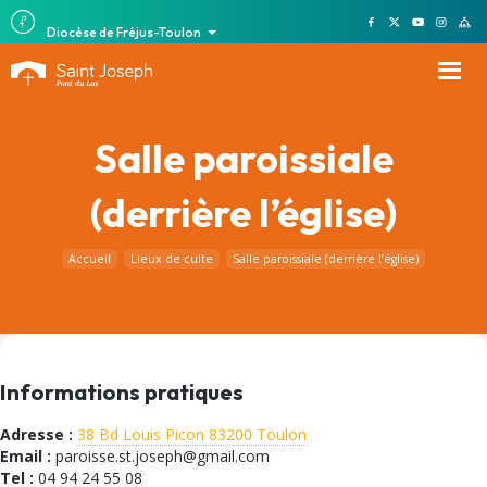
Diocèse de Fréjus-Toulon
Salle paroissiale
(derrière l’église)
Accueil
Lieux de culte
Salle paroissiale (derrière l’église)
Informations pratiques
Adresse :
38 Bd Louis Picon 83200 Toulon
Email :
paroisse.st.joseph@gmail.com
Tel :
04 94 24 55 08